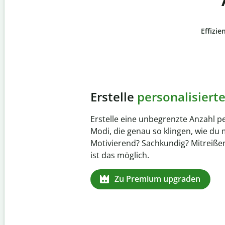
Effizie
Slide 4 of 6
Verhindere
versehentli
Stelle mit der Plagiatsprüfung siche
zu 100 % original ist. Analysiere dei
Sekundenschnelle und finde fehlen
Quellenangaben in über 100 Sprach
Zu Premium upgraden