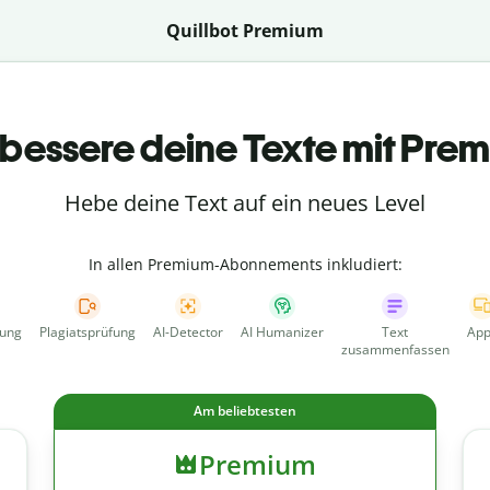
Quillbot Premium
bessere deine Texte mit Pre
Hebe deine Text auf ein neues Level
In allen Premium-Abonnements inkludiert:
fung
Plagiatsprüfung
AI-Detector
AI Humanizer
Text
App
zusammenfassen
Am beliebtesten
Premium