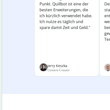
Punkt. Quillbot ist eine der
Det
besten Erweiterungen, die
st
ich kürzlich verwendet habe.
ent
Ich nutze es täglich und
wei
spare damit Zeit und Geld."
be
ge
Tex
Jerry Keszka
Content-Creator