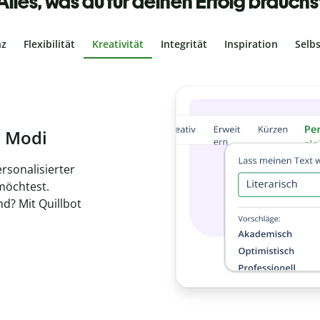
Alles, was du für deinen Erfolg brauchs
nz
Flexibilität
Kreativität
Integrität
Inspiration
Selb
ches Plagiat
r, dass dein Text
ne Arbeit in
de
en.