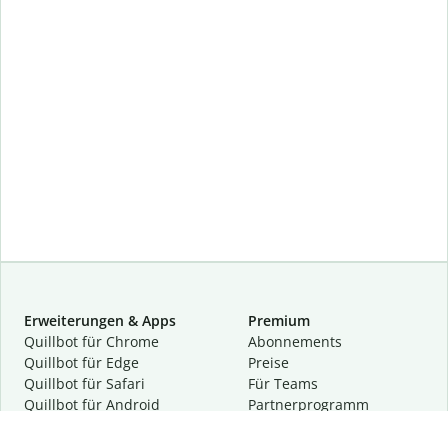
Erweiterungen & Apps
Premium
Quillbot für Chrome
Abon­ne­ments
Quillbot für Edge
Preise
Quillbot für Safari
Für Teams
Quillbot für Android
Partnerprogramm
Quillbot für iOS
Demo anfragen
Quillbot für Windows