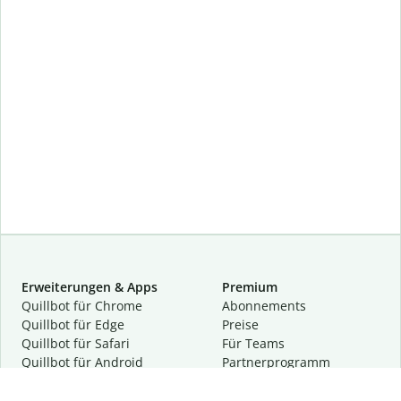
Erweiterungen & Apps
Premium
Quillbot für Chrome
Abon­ne­ments
Quillbot für Edge
Preise
Quillbot für Safari
Für Teams
Quillbot für Android
Partnerprogramm
Quillbot für iOS
Demo anfragen
Quillbot für Windows