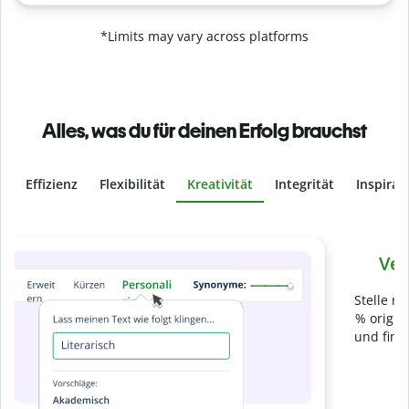
*Limits may vary across platforms
Alles, was du für deinen Erfolg brauchst
Effizienz
Flexibilität
Kreativität
Integrität
Inspirat
Slide 4 of 6
Verhindere
versehentliches Plagiat
Stelle mit der Plagiatsprüfung sicher, dass dein Text zu 100
% original ist. Analysiere deine Arbeit in Sekundenschnelle
und finde fehlende Quellenangaben in über 100 Sprachen.
Zu Premium upgraden