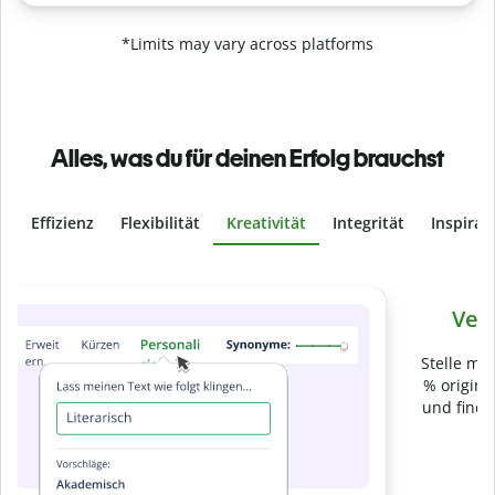
*Limits may vary across platforms
Alles, was du für deinen Erfolg brauchst
Effizienz
Flexibilität
Kreativität
Integrität
Inspirat
Slide 4 of 6
Verhindere
versehentliches Plagiat
Stelle mit der Plagiatsprüfung sicher, dass dein Text zu 100
% original ist. Analysiere deine Arbeit in Sekundenschnelle
und finde fehlende Quellenangaben in über 100 Sprachen.
Zu Premium upgraden