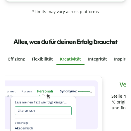
*Limits may vary across platforms
Alles, was du für deinen Erfolg brauchst
Effizienz
Flexibilität
Kreativität
Integrität
Inspirat
Slide 4 of 6
Verhindere
versehentliches Plagiat
Stelle mit der Plagiatsprüfung sicher, dass dein Text zu 100
% original ist. Analysiere deine Arbeit in Sekundenschnelle
und finde fehlende Quellenangaben in über 100 Sprachen.
Zu Premium upgraden