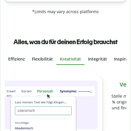
*Limits may vary across platforms
Alles, was du für deinen Erfolg brauchst
Effizienz
Flexibilität
Kreativität
Integrität
Inspirat
Slide 4 of 6
Verhindere
versehentliches Plagiat
Stelle mit der Plagiatsprüfung sicher, dass dein Text zu 100
% original ist. Analysiere deine Arbeit in Sekundenschnelle
und finde fehlende Quellenangaben in über 100 Sprachen.
Zu Premium upgraden