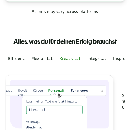
*Limits may vary across platforms
Alles, was du für deinen Erfolg brauchst
Effizienz
Flexibilität
Kreativität
Integrität
Inspirat
Slide 4 of 6
Verhindere
versehentliches Plagiat
Stelle mit der Plagiatsprüfung sicher, dass dein Text zu 100
% original ist. Analysiere deine Arbeit in Sekundenschnelle
und finde fehlende Quellenangaben in über 100 Sprachen.
Zu Premium upgraden