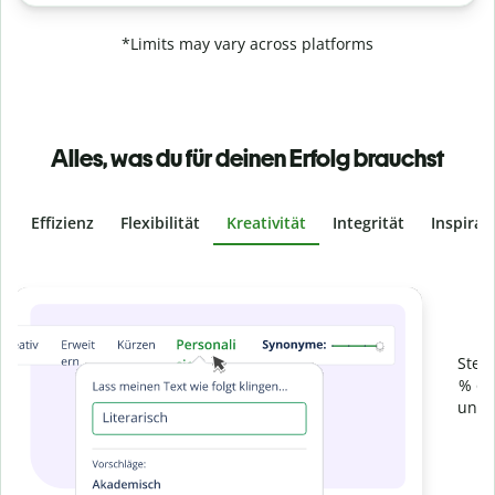
*Limits may vary across platforms
Alles, was du für deinen Erfolg brauchst
Effizienz
Flexibilität
Kreativität
Integrität
Inspirat
Slide 4 of 6
Verhindere
versehentliches Plagiat
Stelle mit der Plagiatsprüfung sicher, dass dein Text zu 100
% original ist. Analysiere deine Arbeit in Sekundenschnelle
und finde fehlende Quellenangaben in über 100 Sprachen.
Zu Premium upgraden