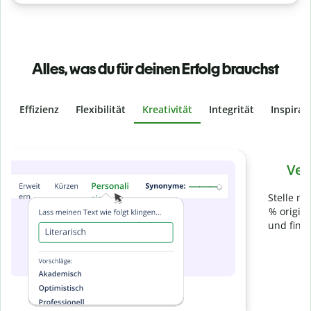
Alles, was du für deinen Erfolg brauchst
Effizienz
Flexibilität
Kreativität
Integrität
Inspirat
Slide 4 of 6
Verhindere
versehentliches Plagiat
Stelle mit der Plagiatsprüfung sicher, dass dein Text zu 100
% original ist. Analysiere deine Arbeit in Sekundenschnelle
und finde fehlende Quellenangaben in über 100 Sprachen.
Zu Premium upgraden