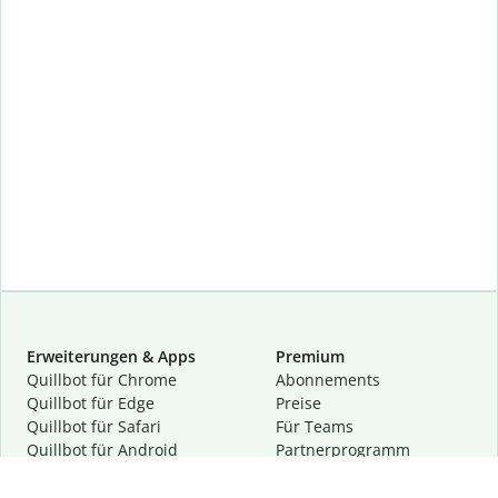
Erweiterungen & Apps
Premium
Quillbot für Chrome
Abon­ne­ments
Quillbot für Edge
Preise
Quillbot für Safari
Für Teams
Quillbot für Android
Partnerprogramm
Quillbot für iOS
Demo anfragen
Quillbot für Windows