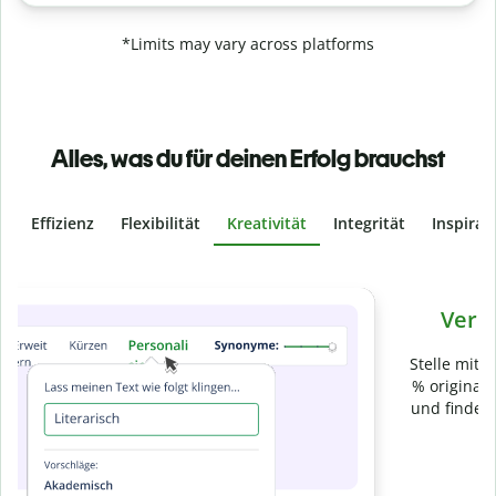
*Limits may vary across platforms
Alles, was du für deinen Erfolg brauchst
Effizienz
Flexibilität
Kreativität
Integrität
Inspirat
Slide 4 of 6
Verhindere
versehentliches Plagiat
Stelle mit der Plagiatsprüfung sicher, dass dein Text zu 100
% original ist. Analysiere deine Arbeit in Sekundenschnelle
und finde fehlende Quellenangaben in über 100 Sprachen.
Zu Premium upgraden