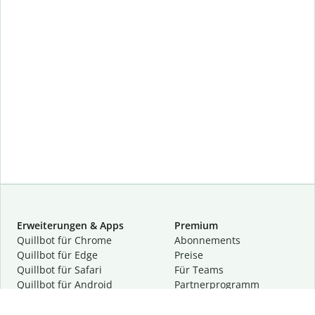
Erweiterungen & Apps
Premium
Quillbot für Chrome
Abon­ne­ments
Quillbot für Edge
Preise
Quillbot für Safari
Für Teams
Quillbot für Android
Partnerprogramm
Quillbot für iOS
Demo anfragen
Quillbot für Windows