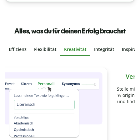
Alles, was du für deinen Erfolg brauchst
Effizienz
Flexibilität
Kreativität
Integrität
Inspirat
Slide 4 of 6
Verhindere
versehentliches Plagiat
Stelle mit der Plagiatsprüfung sicher, dass dein Text zu 100
% original ist. Analysiere deine Arbeit in Sekundenschnelle
und finde fehlende Quellenangaben in über 100 Sprachen.
Zu Premium upgraden