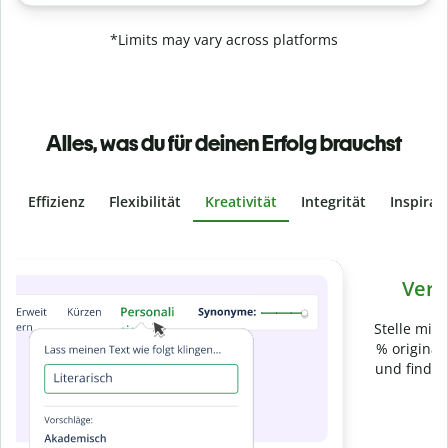
*Limits may vary across platforms
Alles, was du für deinen Erfolg brauchst
Effizienz
Flexibilität
Kreativität
Integrität
Inspirat
Slide 4 of 6
Verhindere
versehentliches Plagiat
Stelle mit der Plagiatsprüfung sicher, dass dein Text zu 100
% original ist. Analysiere deine Arbeit in Sekundenschnelle
und finde fehlende Quellenangaben in über 100 Sprachen.
Zu Premium upgraden