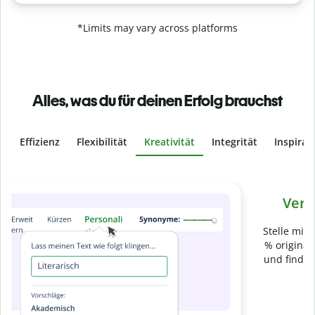
*Limits may vary across platforms
Alles, was du für deinen Erfolg brauchst
Effizienz
Flexibilität
Kreativität
Integrität
Inspirat
Slide 4 of 6
Verhindere
versehentliches Plagiat
Stelle mit der Plagiatsprüfung sicher, dass dein Text zu 100
% original ist. Analysiere deine Arbeit in Sekundenschnelle
und finde fehlende Quellenangaben in über 100 Sprachen.
Zu Premium upgraden