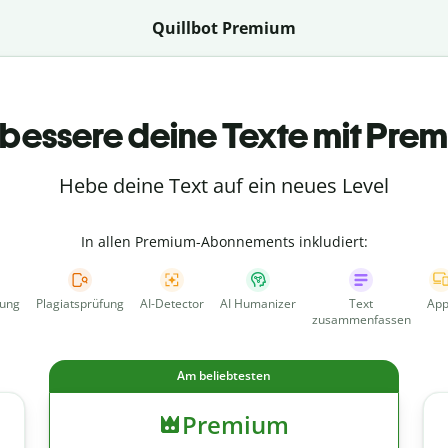
Quillbot Premium
bessere deine Texte mit Pre
Hebe deine Text auf ein neues Level
In allen Premium-Abonnements inkludiert:
fung
Plagiatsprüfung
AI-Detector
AI Humanizer
Text
App
zusammenfassen
Am beliebtesten
Premium