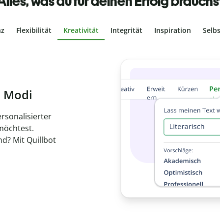
Alles, was du für deinen Erfolg brauchs
nz
Flexibilität
Kreativität
Integrität
Inspiration
Selb
ches Plagiat
r, dass dein Text
ne Arbeit in
de
en.