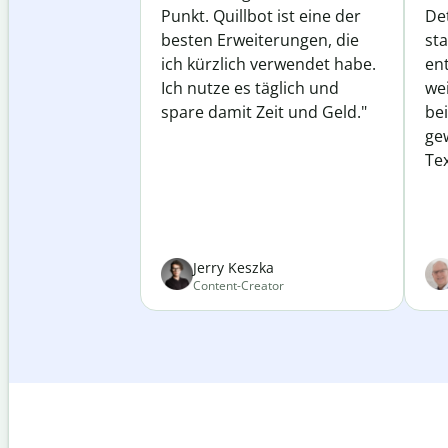
Punkt. Quillbot ist eine der
Det
besten Erweiterungen, die
st
ich kürzlich verwendet habe.
ent
Ich nutze es täglich und
wei
spare damit Zeit und Geld."
be
ge
Tex
Jerry Keszka
Content-Creator