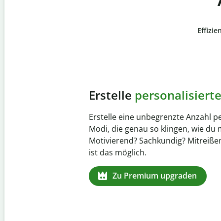
Effizie
Slide 4 of 6
Verhindere
versehentli
Stelle mit der Plagiatsprüfung siche
zu 100 % original ist. Analysiere dei
Sekundenschnelle und finde fehlen
Quellenangaben in über 100 Sprach
Zu Premium upgraden