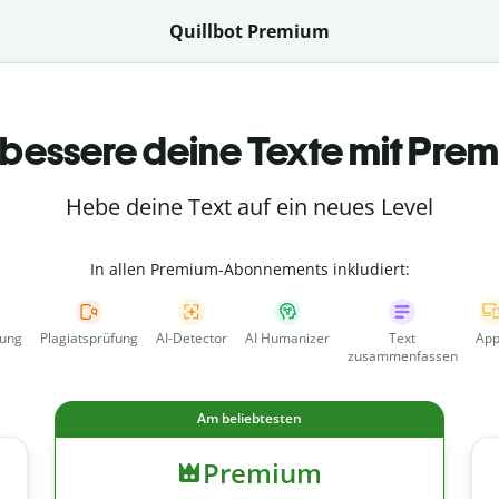
Quillbot Premium
bessere deine Texte mit Pre
Hebe deine Text auf ein neues Level
In allen Premium-Abonnements inkludiert:
fung
Plagiatsprüfung
AI-Detector
AI Humanizer
Text
App
zusammenfassen
Am beliebtesten
Premium