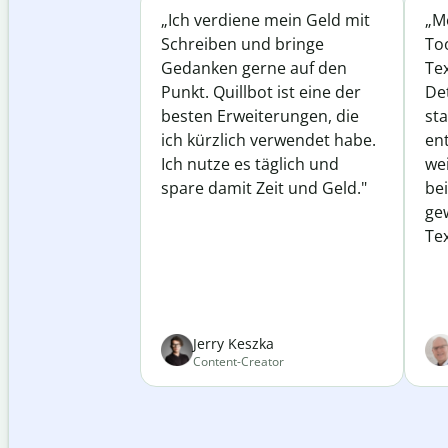
„Ich verdiene mein Geld mit
„Me
Schreiben und bringe
Too
Gedanken gerne auf den
Te
Punkt. Quillbot ist eine der
Det
besten Erweiterungen, die
st
ich kürzlich verwendet habe.
ent
Ich nutze es täglich und
wei
spare damit Zeit und Geld."
be
ge
Tex
Jerry Keszka
Content-Creator