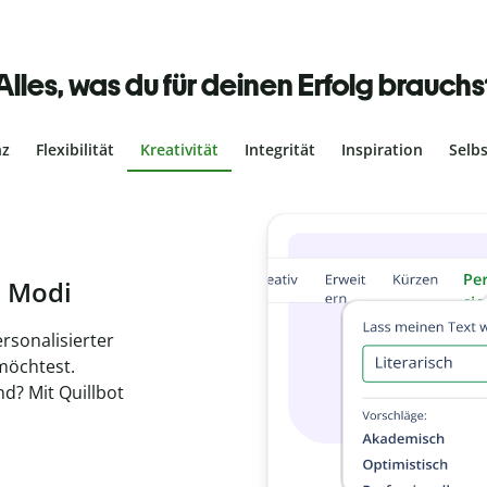
Alles, was du für deinen Erfolg brauchs
nz
Flexibilität
Kreativität
Integrität
Inspiration
Selb
ches Plagiat
r, dass dein Text
ne Arbeit in
de
en.