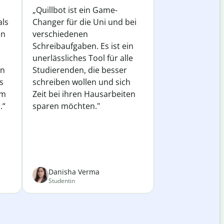
„Quillbot ist ein Game-
als
Changer für die Uni und bei
in
verschiedenen
Schreibaufgaben. Es ist ein
unerlässliches Tool für alle
in
Studierenden, die besser
s
schreiben wollen und sich
em
Zeit bei ihren Hausarbeiten
.“
sparen möchten."
Danisha Verma
Studentin