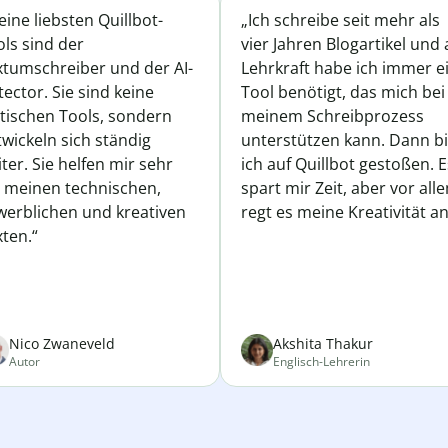
ine liebsten Quillbot-
„Ich schreibe seit mehr als
ls sind der
vier Jahren Blogartikel und 
xtumschreiber und der AI-
Lehrkraft habe ich immer e
ector. Sie sind keine
Tool benötigt, das mich bei
atischen Tools, sondern
meinem Schreibprozess
wickeln sich ständig
unterstützen kann. Dann b
ter. Sie helfen mir sehr
ich auf Quillbot gestoßen. E
i meinen technischen,
spart mir Zeit, aber vor all
werblichen und kreativen
regt es meine Kreativität an
ten.“
Nico Zwaneveld
Akshita Thakur
Autor
Englisch-Lehrerin