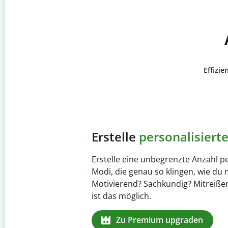
Effizie
Slide 4 of 6
Verhindere
versehentli
Stelle mit der Plagiatsprüfung siche
zu 100 % original ist. Analysiere dei
Sekundenschnelle und finde fehlen
Quellenangaben in über 100 Sprach
Zu Premium upgraden