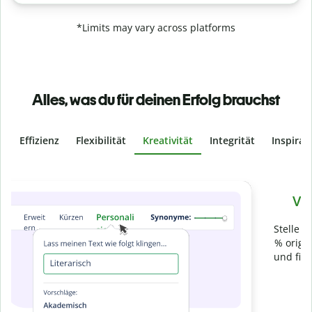
*Limits may vary across platforms
Alles, was du für deinen Erfolg brauchst
Effizienz
Flexibilität
Kreativität
Integrität
Inspirat
Slide 4 of 6
Verhindere
versehentliches Plagiat
Stelle mit der Plagiatsprüfung sicher, dass dein Text zu 100
% original ist. Analysiere deine Arbeit in Sekundenschnelle
und finde fehlende Quellenangaben in über 100 Sprachen.
Zu Premium upgraden