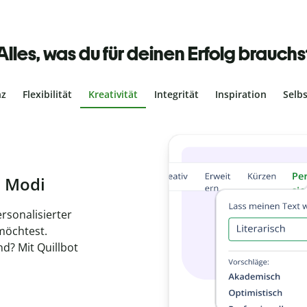
Alles, was du für deinen Erfolg brauchs
nz
Flexibilität
Kreativität
Integrität
Inspiration
Selb
ches Plagiat
r, dass dein Text
ne Arbeit in
de
en.