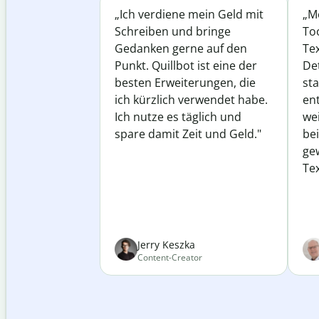
„Ich verdiene mein Geld mit
„Me
Schreiben und bringe
Too
Gedanken gerne auf den
Te
Punkt. Quillbot ist eine der
Det
besten Erweiterungen, die
st
ich kürzlich verwendet habe.
ent
Ich nutze es täglich und
wei
spare damit Zeit und Geld."
be
ge
Tex
Jerry Keszka
Content-Creator