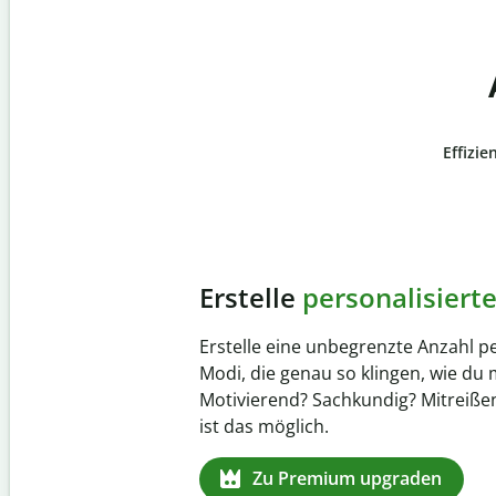
Effizie
Slide 4 of 6
Verhindere
versehentli
Stelle mit der Plagiatsprüfung siche
zu 100 % original ist. Analysiere dei
Sekundenschnelle und finde fehlen
Quellenangaben in über 100 Sprach
Zu Premium upgraden