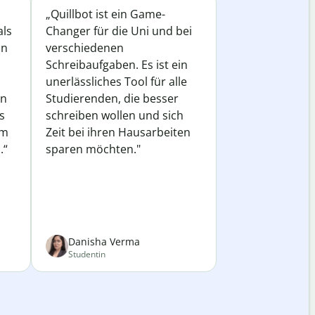
„Quillbot ist ein Game-
als
Changer für die Uni und bei
in
verschiedenen
Schreibaufgaben. Es ist ein
unerlässliches Tool für alle
in
Studierenden, die besser
s
schreiben wollen und sich
em
Zeit bei ihren Hausarbeiten
.“
sparen möchten."
Danisha Verma
Studentin