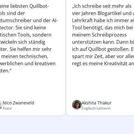
ine liebsten Quillbot-
„Ich schreibe seit mehr als
ls sind der
vier Jahren Blogartikel und 
xtumschreiber und der AI-
Lehrkraft habe ich immer e
ector. Sie sind keine
Tool benötigt, das mich bei
atischen Tools, sondern
meinem Schreibprozess
wickeln sich ständig
unterstützen kann. Dann b
ter. Sie helfen mir sehr
ich auf Quillbot gestoßen. E
i meinen technischen,
spart mir Zeit, aber vor all
werblichen und kreativen
regt es meine Kreativität an
ten.“
Nico Zwaneveld
Akshita Thakur
Autor
Englisch-Lehrerin