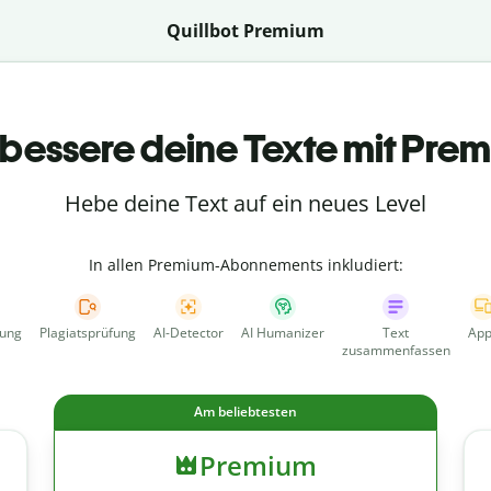
Quillbot Premium
bessere deine Texte mit Pre
Hebe deine Text auf ein neues Level
In allen Premium-Abonnements inkludiert:
fung
Plagiatsprüfung
AI-Detector
AI Humanizer
Text
App
zusammenfassen
Am beliebtesten
Premium