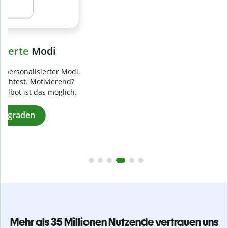
Verhindere
versehentliches Plagiat
Stelle mit der Plagiatsprüfung sicher, dass dein Text zu 100
% original ist. Analysiere deine Arbeit in Sekundenschnelle
und finde fehlende Quellenangaben in über 100 Sprachen.
Zu Premium upgraden
Mehr als 35 Millionen Nutzende vertrauen uns