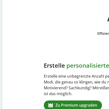
Effizie
Slide 4 of 6
Verhindere
versehentli
Stelle mit der Plagiatsprüfung siche
zu 100 % original ist. Analysiere dei
Sekundenschnelle und finde fehlen
Quellenangaben in über 100 Sprach
Zu Premium upgraden