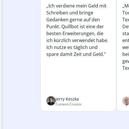
„Ich verdiene mein Geld mit
„Me
Schreiben und bringe
Too
Gedanken gerne auf den
Te
Punkt. Quillbot ist eine der
Det
besten Erweiterungen, die
st
ich kürzlich verwendet habe.
ent
Ich nutze es täglich und
wei
spare damit Zeit und Geld."
be
ge
Tex
Jerry Keszka
Content-Creator