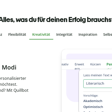
Alles, was du für deinen Erfolg brauchs
nz
Flexibilität
Kreativität
Integrität
Inspiration
Selb
ches Plagiat
r, dass dein Text
ne Arbeit in
de
en.