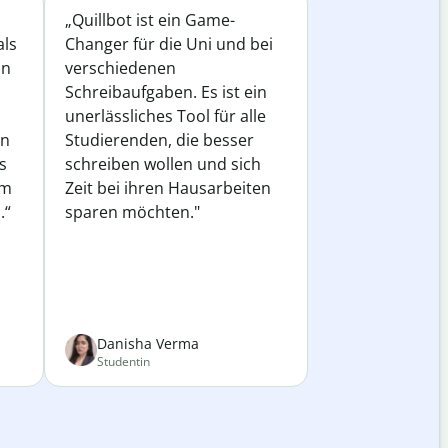
„Quillbot ist ein Game-
als
Changer für die Uni und bei
in
verschiedenen
Schreibaufgaben. Es ist ein
unerlässliches Tool für alle
in
Studierenden, die besser
s
schreiben wollen und sich
em
Zeit bei ihren Hausarbeiten
.“
sparen möchten."
Danisha Verma
Studentin