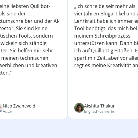
ine liebsten Quillbot-
„Ich schreibe seit mehr als
ls sind der
vier Jahren Blogartikel und 
xtumschreiber und der AI-
Lehrkraft habe ich immer e
ector. Sie sind keine
Tool benötigt, das mich bei
atischen Tools, sondern
meinem Schreibprozess
wickeln sich ständig
unterstützen kann. Dann b
ter. Sie helfen mir sehr
ich auf Quillbot gestoßen. E
i meinen technischen,
spart mir Zeit, aber vor all
werblichen und kreativen
regt es meine Kreativität an
ten.“
Nico Zwaneveld
Akshita Thakur
Autor
Englisch-Lehrerin