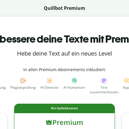
Quillbot Premium
bessere deine Texte mit Pre
Hebe deine Text auf ein neues Level
In allen Premium-Abonnements inkludiert:
fung
Plagiatsprüfung
AI-Detector
AI Humanizer
Text
App
zusammenfassen
Am beliebtesten
Premium