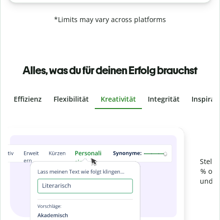
*Limits may vary across platforms
Alles, was du für deinen Erfolg brauchst
Effizienz
Flexibilität
Kreativität
Integrität
Inspirat
Slide 4 of 6
Verhindere
versehentliches Plagiat
Stelle mit der Plagiatsprüfung sicher, dass dein Text zu 100
% original ist. Analysiere deine Arbeit in Sekundenschnelle
und finde fehlende Quellenangaben in über 100 Sprachen.
Zu Premium upgraden