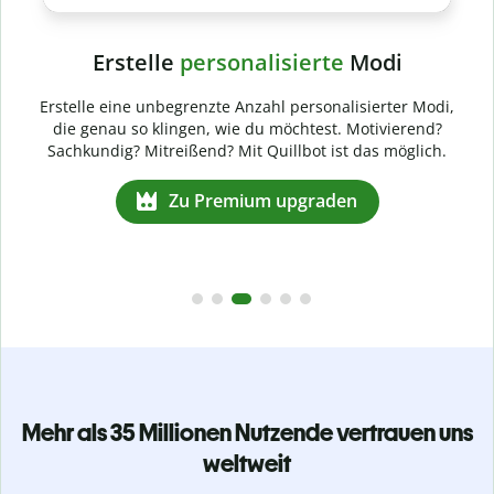
te
Modi
nalisierter Modi,
st. Motivierend?
ist das möglich.
aden
Mehr als 35 Millionen Nutzende vertrauen uns
weltweit