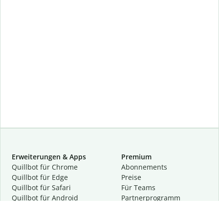
Erweiterungen & Apps
Premium
Quillbot für Chrome
Abon­ne­ments
Quillbot für Edge
Preise
Quillbot für Safari
Für Teams
Quillbot für Android
Partnerprogramm
Quillbot für iOS
Demo anfragen
Quillbot für Windows