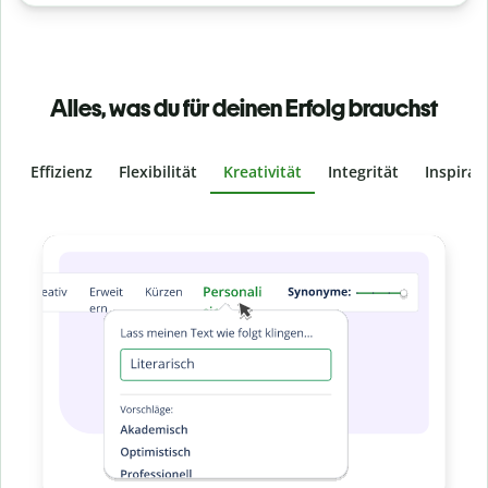
Alles, was du für deinen Erfolg brauchst
Effizienz
Flexibilität
Kreativität
Integrität
Inspirat
Slide 4 of 6
Verhindere
versehentliches 
Stelle mit der Plagiatsprüfung sicher, dass d
% original ist. Analysiere deine Arbeit in Se
und finde fehlende Quellenangaben in über
Zu Premium upgraden