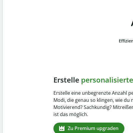
Effizie
Slide 4 of 6
Verhindere
versehentli
Stelle mit der Plagiatsprüfung siche
zu 100 % original ist. Analysiere dei
Sekundenschnelle und finde fehlen
Quellenangaben in über 100 Sprach
Zu Premium upgraden