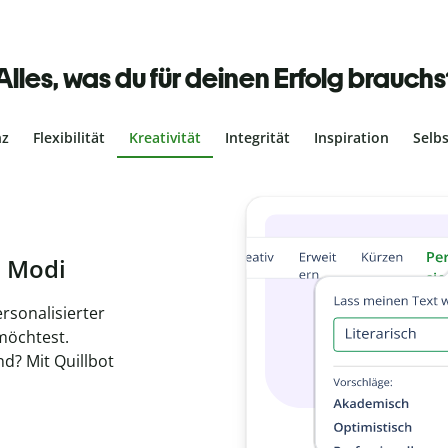
Alles, was du für deinen Erfolg brauchs
nz
Flexibilität
Kreativität
Integrität
Inspiration
Selb
ches Plagiat
r, dass dein Text
ne Arbeit in
de
en.