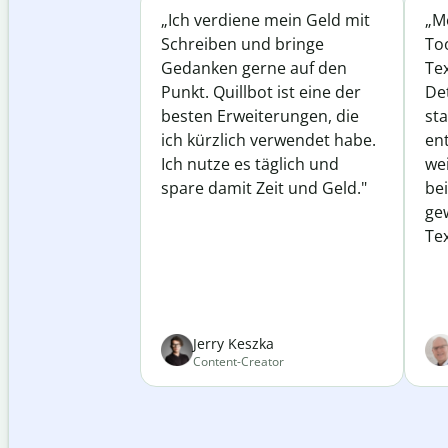
„Ich verdiene mein Geld mit
„Me
Schreiben und bringe
Too
Gedanken gerne auf den
Te
Punkt. Quillbot ist eine der
Det
besten Erweiterungen, die
st
ich kürzlich verwendet habe.
ent
Ich nutze es täglich und
wei
spare damit Zeit und Geld."
be
ge
Tex
Jerry Keszka
Content-Creator