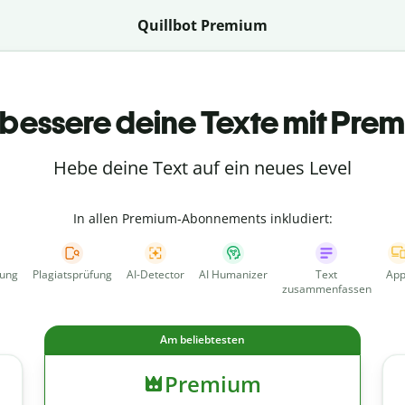
Quillbot Premium
bessere deine Texte mit Pre
Hebe deine Text auf ein neues Level
In allen Premium-Abonnements inkludiert:
fung
Plagiatsprüfung
AI-Detector
AI Humanizer
Text
App
zusammenfassen
Am beliebtesten
Premium