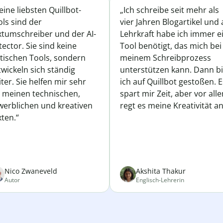
ine liebsten Quillbot-
„Ich schreibe seit mehr als
ls sind der
vier Jahren Blogartikel und 
xtumschreiber und der AI-
Lehrkraft habe ich immer e
ector. Sie sind keine
Tool benötigt, das mich bei
atischen Tools, sondern
meinem Schreibprozess
wickeln sich ständig
unterstützen kann. Dann b
ter. Sie helfen mir sehr
ich auf Quillbot gestoßen. E
i meinen technischen,
spart mir Zeit, aber vor all
werblichen und kreativen
regt es meine Kreativität an
ten.“
Nico Zwaneveld
Akshita Thakur
Autor
Englisch-Lehrerin