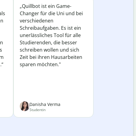
„Quillbot ist ein Game-
als
Changer für die Uni und bei
in
verschiedenen
Schreibaufgaben. Es ist ein
unerlässliches Tool für alle
in
Studierenden, die besser
s
schreiben wollen und sich
em
Zeit bei ihren Hausarbeiten
.“
sparen möchten."
Danisha Verma
Studentin