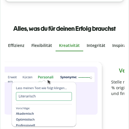
Alles, was du für deinen Erfolg brauchst
Effizienz
Flexibilität
Kreativität
Integrität
Inspirat
Slide 4 of 6
Verhindere
versehentliches Plagiat
Stelle mit der Plagiatsprüfung sicher, dass dein Text zu 100
% original ist. Analysiere deine Arbeit in Sekundenschnelle
und finde fehlende Quellenangaben in über 100 Sprachen.
Zu Premium upgraden