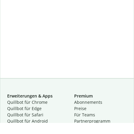
Erweiterungen & Apps
Premium
Quillbot für Chrome
Abon­ne­ments
Quillbot für Edge
Preise
Quillbot für Safari
Für Teams
Quillbot für Android
Partnerprogramm
Quillbot für iOS
Demo anfragen
Quillbot für Windows