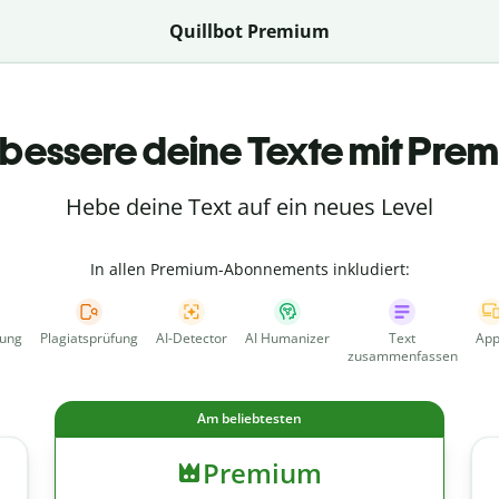
Quillbot Premium
bessere deine Texte mit Pre
Hebe deine Text auf ein neues Level
In allen Premium-Abonnements inkludiert:
fung
Plagiatsprüfung
AI-Detector
AI Humanizer
Text
App
zusammenfassen
Am beliebtesten
Premium