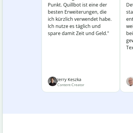
Punkt. Quillbot ist eine der
Det
besten Erweiterungen, die
st
ich kürzlich verwendet habe.
ent
Ich nutze es täglich und
wei
spare damit Zeit und Geld."
be
ge
Tex
Jerry Keszka
Content-Creator