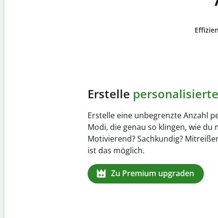
Effizie
Slide 4 of 6
Verhindere
versehentli
Stelle mit der Plagiatsprüfung siche
zu 100 % original ist. Analysiere dei
Sekundenschnelle und finde fehlen
Quellenangaben in über 100 Sprach
Zu Premium upgraden