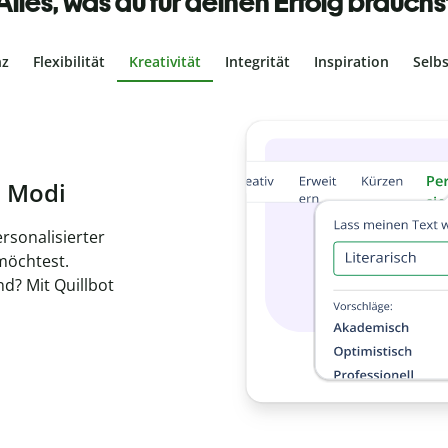
Alles, was du für deinen Erfolg brauchs
nz
Flexibilität
Kreativität
Integrität
Inspiration
Selb
ches Plagiat
r, dass dein Text
ne Arbeit in
de
en.