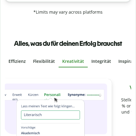
*Limits may vary across platforms
Alles, was du für deinen Erfolg brauchst
Effizienz
Flexibilität
Kreativität
Integrität
Inspirat
Slide 4 of 6
Verhindere
versehentliches Plagiat
Stelle mit der Plagiatsprüfung sicher, dass dein Text zu 100
% original ist. Analysiere deine Arbeit in Sekundenschnelle
und finde fehlende Quellenangaben in über 100 Sprachen.
Zu Premium upgraden