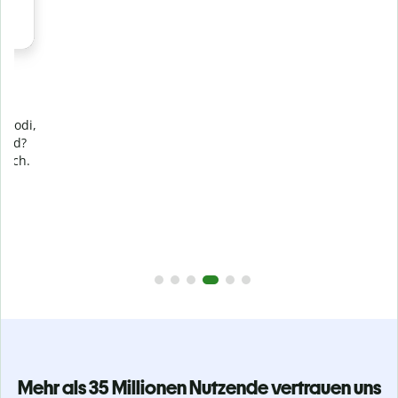
Verhindere
versehentliches Plagiat
Stelle mit der Plagiatsprüfung sicher, dass dein Text zu 100
% original ist. Analysiere deine Arbeit in Sekundenschnelle
und finde fehlende Quellenangaben in über 100 Sprachen.
Zu Premium upgraden
Mehr als 35 Millionen Nutzende vertrauen uns