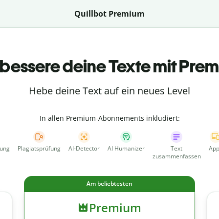
Quillbot Premium
bessere deine Texte mit Pre
Hebe deine Text auf ein neues Level
In allen Premium-Abonnements inkludiert:
fung
Plagiatsprüfung
AI-Detector
AI Humanizer
Text
App
zusammenfassen
Am beliebtesten
Premium