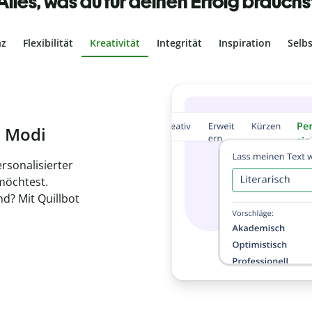
Alles, was du für deinen Erfolg brauchs
nz
Flexibilität
Kreativität
Integrität
Inspiration
Selb
ches Plagiat
r, dass dein Text
ne Arbeit in
de
en.