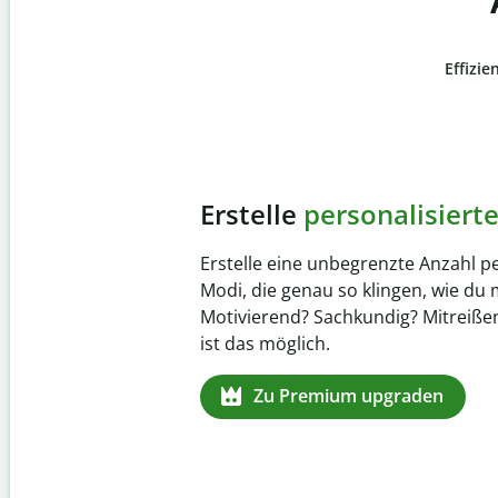
Effizie
Slide 4 of 6
Verhindere
versehentli
Stelle mit der Plagiatsprüfung siche
zu 100 % original ist. Analysiere dei
Sekundenschnelle und finde fehlen
Quellenangaben in über 100 Sprach
Zu Premium upgraden