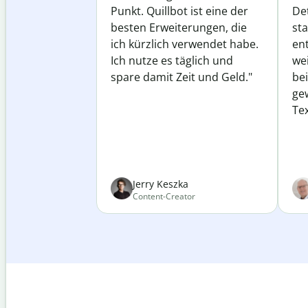
Punkt. Quillbot ist eine der
Det
besten Erweiterungen, die
st
ich kürzlich verwendet habe.
ent
Ich nutze es täglich und
wei
spare damit Zeit und Geld."
be
ge
Tex
Jerry Keszka
Content-Creator