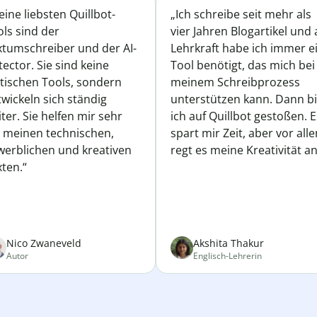
ine liebsten Quillbot-
„Ich schreibe seit mehr als
ls sind der
vier Jahren Blogartikel und 
xtumschreiber und der AI-
Lehrkraft habe ich immer e
ector. Sie sind keine
Tool benötigt, das mich bei
atischen Tools, sondern
meinem Schreibprozess
wickeln sich ständig
unterstützen kann. Dann b
ter. Sie helfen mir sehr
ich auf Quillbot gestoßen. E
i meinen technischen,
spart mir Zeit, aber vor all
werblichen und kreativen
regt es meine Kreativität an
ten.“
Nico Zwaneveld
Akshita Thakur
Autor
Englisch-Lehrerin