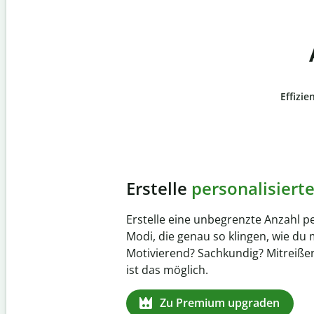
Effizie
Slide 4 of 6
Verhindere
versehentli
Stelle mit der Plagiatsprüfung siche
zu 100 % original ist. Analysiere dei
Sekundenschnelle und finde fehlen
Quellenangaben in über 100 Sprach
Zu Premium upgraden