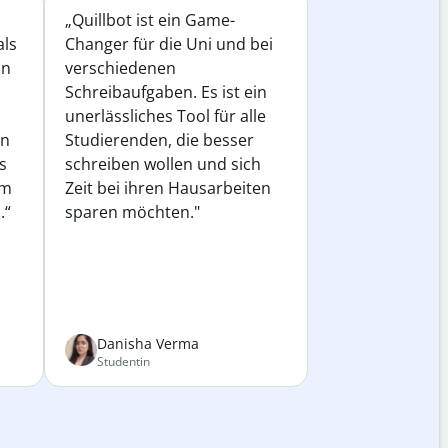
„Quillbot ist ein Game-
als
Changer für die Uni und bei
in
verschiedenen
Schreibaufgaben. Es ist ein
unerlässliches Tool für alle
in
Studierenden, die besser
s
schreiben wollen und sich
em
Zeit bei ihren Hausarbeiten
.“
sparen möchten."
Danisha Verma
Studentin