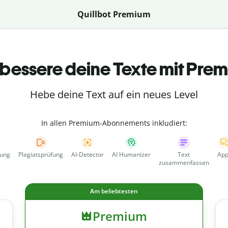
Quillbot Premium
bessere deine Texte mit Pre
Hebe deine Text auf ein neues Level
In allen Premium-Abonnements inkludiert:
fung
Plagiatsprüfung
AI-Detector
AI Humanizer
Text
App
zusammenfassen
Am beliebtesten
Premium