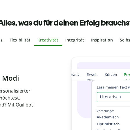
Alles, was du für deinen Erfolg brauchs
nz
Flexibilität
Kreativität
Integrität
Inspiration
Selb
ches Plagiat
r, dass dein Text
ne Arbeit in
de
en.