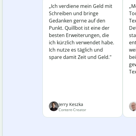
„Ich verdiene mein Geld mit
„Me
Schreiben und bringe
Too
Gedanken gerne auf den
Te
Punkt. Quillbot ist eine der
Det
besten Erweiterungen, die
st
ich kürzlich verwendet habe.
ent
Ich nutze es täglich und
wei
spare damit Zeit und Geld."
be
ge
Tex
Jerry Keszka
Content-Creator