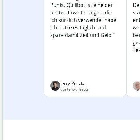
Punkt. Quillbot ist eine der
Det
besten Erweiterungen, die
st
ich kürzlich verwendet habe.
ent
Ich nutze es täglich und
wei
spare damit Zeit und Geld."
be
ge
Tex
Jerry Keszka
Content-Creator