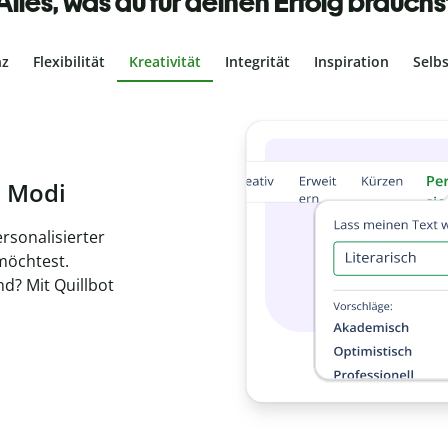
Alles, was du für deinen Erfolg brauchs
nz
Flexibilität
Kreativität
Integrität
Inspiration
Selb
ches Plagiat
r, dass dein Text
ne Arbeit in
de
en.