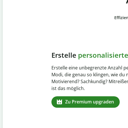
Effizie
Slide 4 of 6
Verhindere
versehentli
Stelle mit der Plagiatsprüfung siche
zu 100 % original ist. Analysiere dei
Sekundenschnelle und finde fehlen
Quellenangaben in über 100 Sprach
Zu Premium upgraden