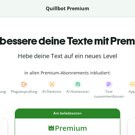
Quillbot Premium
bessere deine Texte mit Pre
Hebe deine Text auf ein neues Level
In allen Premium-Abonnements inkludiert:
fung
Plagiatsprüfung
AI-Detector
AI Humanizer
Text
App
zusammenfassen
Am beliebtesten
Premium