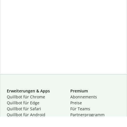
Erweiterungen & Apps
Premium
Quillbot für Chrome
Abon­ne­ments
Quillbot für Edge
Preise
Quillbot für Safari
Für Teams
Quillbot für Android
Partnerprogramm
Quillbot für iOS
Demo anfragen
Quillbot für Windows