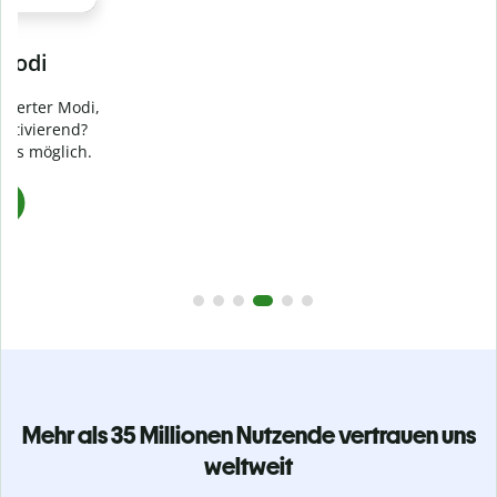
Verhindere
versehentliches Plagiat
Stelle mit der Plagiatsprüfung sicher, dass dein Text zu 100
% original ist. Analysiere deine Arbeit in Sekundenschnelle
und finde fehlende Quellenangaben in über 100 Sprachen.
Zu Premium upgraden
Mehr als 35 Millionen Nutzende vertrauen uns
weltweit