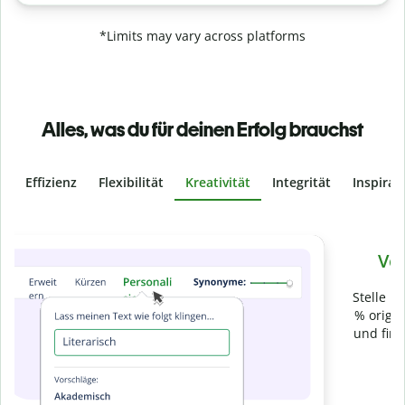
*Limits may vary across platforms
Alles, was du für deinen Erfolg brauchst
Effizienz
Flexibilität
Kreativität
Integrität
Inspirat
Slide 4 of 6
Verhindere
versehentliches Plagiat
Stelle mit der Plagiatsprüfung sicher, dass dein Text zu 100
% original ist. Analysiere deine Arbeit in Sekundenschnelle
und finde fehlende Quellenangaben in über 100 Sprachen.
Zu Premium upgraden