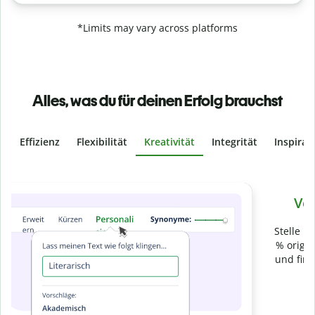
*Limits may vary across platforms
Alles, was du für deinen Erfolg brauchst
Effizienz
Flexibilität
Kreativität
Integrität
Inspirat
Slide 4 of 6
Verhindere
versehentliches Plagiat
Stelle mit der Plagiatsprüfung sicher, dass dein Text zu 100
% original ist. Analysiere deine Arbeit in Sekundenschnelle
und finde fehlende Quellenangaben in über 100 Sprachen.
Zu Premium upgraden