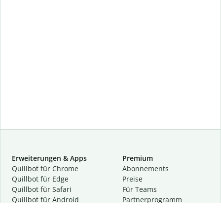
Erweiterungen & Apps
Premium
Quillbot für Chrome
Abon­ne­ments
Quillbot für Edge
Preise
Quillbot für Safari
Für Teams
Quillbot für Android
Partnerprogramm
Quillbot für iOS
Demo anfragen
Quillbot für Windows