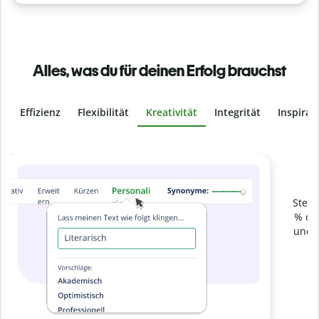
Alles, was du für deinen Erfolg brauchst
Effizienz
Flexibilität
Kreativität
Integrität
Inspirat
Slide 4 of 6
Verhindere
versehentliches Plagiat
Stelle mit der Plagiatsprüfung sicher, dass dein Text zu 100
% original ist. Analysiere deine Arbeit in Sekundenschnelle
und finde fehlende Quellenangaben in über 100 Sprachen.
Zu Premium upgraden