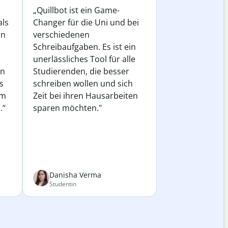
„Quillbot ist ein Game-
als
Changer für die Uni und bei
in
verschiedenen
Schreibaufgaben. Es ist ein
unerlässliches Tool für alle
in
Studierenden, die besser
s
schreiben wollen und sich
em
Zeit bei ihren Hausarbeiten
.“
sparen möchten."
Danisha Verma
Studentin