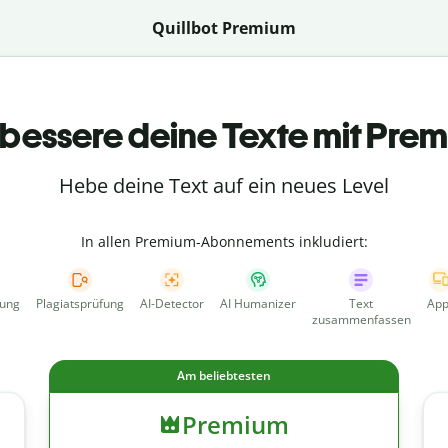
Quillbot Premium
bessere deine Texte mit Pre
Hebe deine Text auf ein neues Level
In allen Premium-Abonnements inkludiert:
fung
Plagiatsprüfung
AI-Detector
AI Humanizer
Text
App
zusammenfassen
Am beliebtesten
Premium