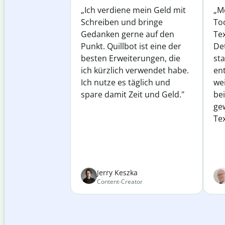
„Ich verdiene mein Geld mit
„Me
Schreiben und bringe
Too
Gedanken gerne auf den
Te
Punkt. Quillbot ist eine der
Det
besten Erweiterungen, die
st
ich kürzlich verwendet habe.
ent
Ich nutze es täglich und
wei
spare damit Zeit und Geld."
be
ge
Tex
Jerry Keszka
Content-Creator