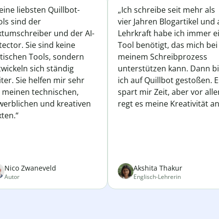
ine liebsten Quillbot-
„Ich schreibe seit mehr als
ls sind der
vier Jahren Blogartikel und 
xtumschreiber und der AI-
Lehrkraft habe ich immer e
ector. Sie sind keine
Tool benötigt, das mich bei
atischen Tools, sondern
meinem Schreibprozess
wickeln sich ständig
unterstützen kann. Dann b
ter. Sie helfen mir sehr
ich auf Quillbot gestoßen. E
i meinen technischen,
spart mir Zeit, aber vor all
werblichen und kreativen
regt es meine Kreativität an
ten.“
Nico Zwaneveld
Akshita Thakur
Autor
Englisch-Lehrerin