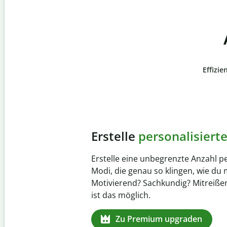
Effizie
Slide 4 of 6
Verhindere
versehentli
Stelle mit der Plagiatsprüfung siche
zu 100 % original ist. Analysiere dei
Sekundenschnelle und finde fehlen
Quellenangaben in über 100 Sprach
Zu Premium upgraden