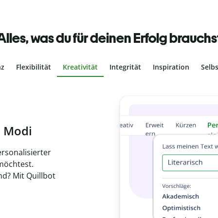
Alles, was du für deinen Erfolg brauchs
nz
Flexibilität
Kreativität
Integrität
Inspiration
Selb
ches Plagiat
r, dass dein Text
ne Arbeit in
de
en.