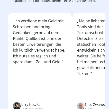
Quillbot hilft dir dabei, deine Texte zu verbessern.
„Ich verdiene mein Geld mit
„Meine liebsten Q
Schreiben und bringe
Tools sind der
Gedanken gerne auf den
Textumschreiber 
Punkt. Quillbot ist eine der
Detector. Sie sin
besten Erweiterungen, die
statischen Tools
ich kürzlich verwendet habe.
entwickeln sich s
Ich nutze es täglich und
weiter. Sie helfen
spare damit Zeit und Geld."
bei meinen techn
gewerblichen und
Texten.“
Jerry Keszka
Nico Zwanevel
Content-Creator
Autor