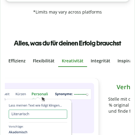
*Limits may vary across platforms
Alles, was du für deinen Erfolg brauchst
Effizienz
Flexibilität
Kreativität
Integrität
Inspirat
Slide 4 of 6
Verhindere
versehentliches Plagiat
Stelle mit der Plagiatsprüfung sicher, dass dein Text zu 100
% original ist. Analysiere deine Arbeit in Sekundenschnelle
und finde fehlende Quellenangaben in über 100 Sprachen.
Zu Premium upgraden