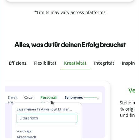
*Limits may vary across platforms
Alles, was du für deinen Erfolg brauchst
Effizienz
Flexibilität
Kreativität
Integrität
Inspirat
Slide 4 of 6
Verhindere
versehentliches Plagiat
Stelle mit der Plagiatsprüfung sicher, dass dein Text zu 100
% original ist. Analysiere deine Arbeit in Sekundenschnelle
und finde fehlende Quellenangaben in über 100 Sprachen.
Zu Premium upgraden