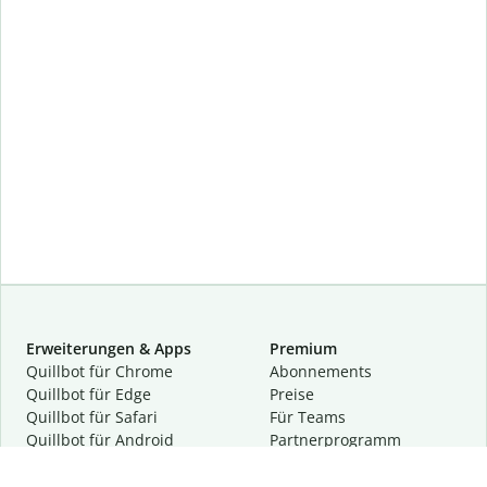
Erweiterungen & Apps
Premium
Quillbot für Chrome
Abon­ne­ments
Quillbot für Edge
Preise
Quillbot für Safari
Für Teams
Quillbot für Android
Partnerprogramm
Quillbot für iOS
Demo anfragen
Quillbot für Windows