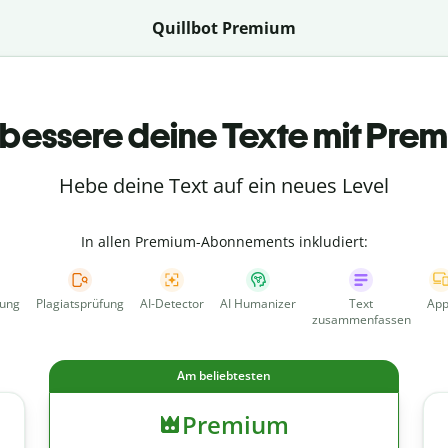
Quillbot Premium
bessere deine Texte mit Pre
Hebe deine Text auf ein neues Level
In allen Premium-Abonnements inkludiert:
fung
Plagiatsprüfung
AI-Detector
AI Humanizer
Text
App
zusammenfassen
Am beliebtesten
Premium