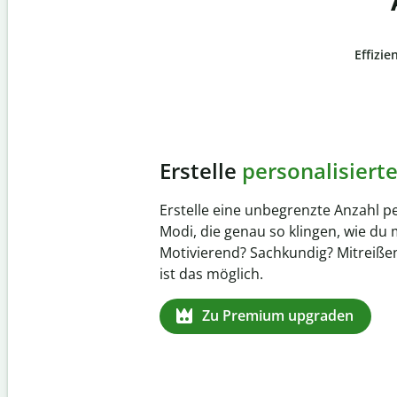
Effizie
Slide 4 of 6
Verhindere
versehentli
Stelle mit der Plagiatsprüfung siche
zu 100 % original ist. Analysiere dei
Sekundenschnelle und finde fehlen
Quellenangaben in über 100 Sprach
Zu Premium upgraden