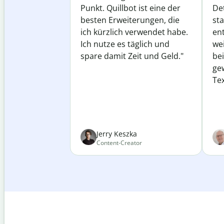
Punkt. Quillbot ist eine der
Det
besten Erweiterungen, die
st
ich kürzlich verwendet habe.
ent
Ich nutze es täglich und
wei
spare damit Zeit und Geld."
be
ge
Tex
Jerry Keszka
Content-Creator