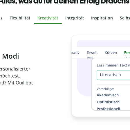
Alles, was du für deinen Erfolg brauchs
nz
Flexibilität
Kreativität
Integrität
Inspiration
Selb
ches Plagiat
r, dass dein Text
ne Arbeit in
de
en.