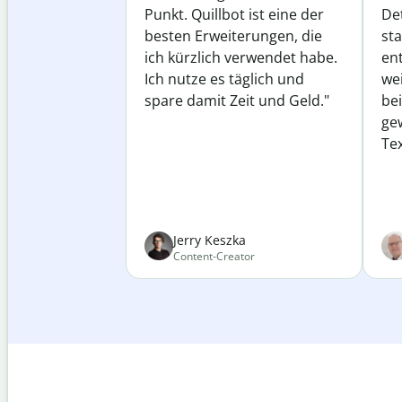
Punkt. Quillbot ist eine der
Det
besten Erweiterungen, die
st
ich kürzlich verwendet habe.
ent
Ich nutze es täglich und
wei
spare damit Zeit und Geld."
be
ge
Tex
Jerry Keszka
Content-Creator