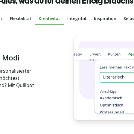
Alles, was du für deinen Erfolg brauchs
nz
Flexibilität
Kreativität
Integrität
Inspiration
Selb
ches Plagiat
r, dass dein Text
ne Arbeit in
de
en.