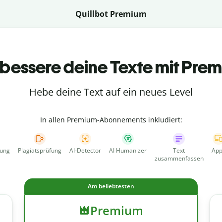
Quillbot Premium
bessere deine Texte mit Pre
Hebe deine Text auf ein neues Level
In allen Premium-Abonnements inkludiert:
fung
Plagiatsprüfung
AI-Detector
AI Humanizer
Text
App
zusammenfassen
Am beliebtesten
Premium