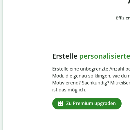
Effizie
Slide 4 of 6
Verhindere
versehentli
Stelle mit der Plagiatsprüfung siche
zu 100 % original ist. Analysiere dei
Sekundenschnelle und finde fehlen
Quellenangaben in über 100 Sprach
Zu Premium upgraden