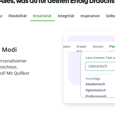
Alles, was du für deinen Erfolg brauchs
nz
Flexibilität
Kreativität
Integrität
Inspiration
Selb
ches Plagiat
r, dass dein Text
ne Arbeit in
de
en.