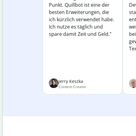
Punkt. Quillbot ist eine der
Det
besten Erweiterungen, die
st
ich kürzlich verwendet habe.
ent
Ich nutze es täglich und
wei
spare damit Zeit und Geld."
be
ge
Tex
Jerry Keszka
Content-Creator