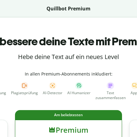
Quillbot Premium
bessere deine Texte mit Pre
Hebe deine Text auf ein neues Level
In allen Premium-Abonnements inkludiert:
fung
Plagiatsprüfung
AI-Detector
AI Humanizer
Text
App
zusammenfassen
Am beliebtesten
Premium