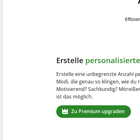
Effizie
Slide 4 of 6
Verhindere
versehentli
Stelle mit der Plagiatsprüfung siche
zu 100 % original ist. Analysiere dei
Sekundenschnelle und finde fehlen
Quellenangaben in über 100 Sprach
Zu Premium upgraden