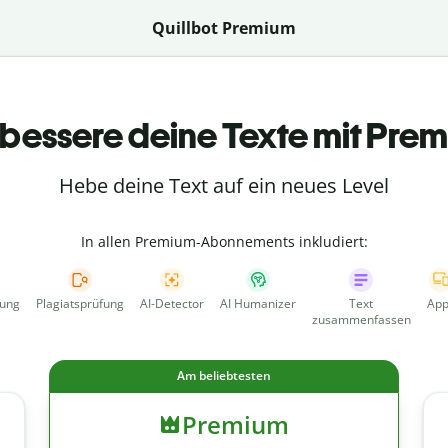
Quillbot Premium
bessere deine Texte mit Pre
Hebe deine Text auf ein neues Level
In allen Premium-Abonnements inkludiert:
fung
Plagiatsprüfung
AI-Detector
AI Humanizer
Text
App
zusammenfassen
Am beliebtesten
Premium