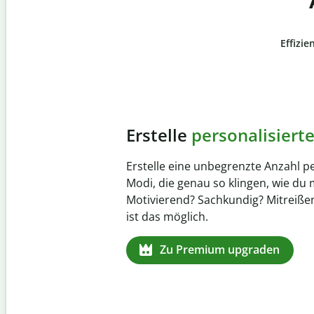
Effizie
Slide 4 of 6
Verhindere
versehentl
Stelle mit der Plagiatsprüfung sic
zu 100 % original ist. Analysiere de
Sekundenschnelle und finde fehl
Quellenangaben in über 100 Spra
Zu Premium upgraden