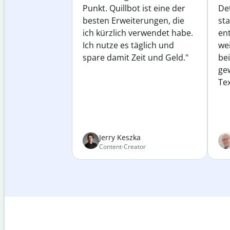
Punkt. Quillbot ist eine der
Det
besten Erweiterungen, die
st
ich kürzlich verwendet habe.
ent
Ich nutze es täglich und
wei
spare damit Zeit und Geld."
be
ge
Tex
Jerry Keszka
Content-Creator