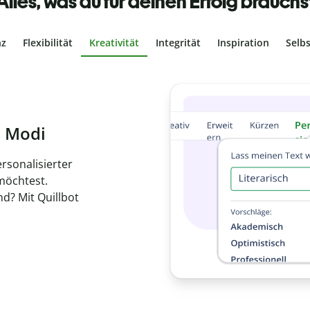
Alles, was du für deinen Erfolg brauchs
nz
Flexibilität
Kreativität
Integrität
Inspiration
Selb
iches Plagiat
her, dass dein Text
ine Arbeit in
ende
chen.