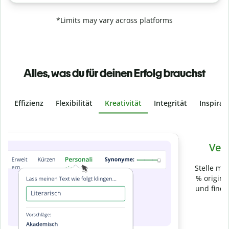
*Limits may vary across platforms
Alles, was du für deinen Erfolg brauchst
Effizienz
Flexibilität
Kreativität
Integrität
Inspirat
Slide 4 of 6
Verhindere
versehentliches Plagiat
Stelle mit der Plagiatsprüfung sicher, dass dein Text zu 100
% original ist. Analysiere deine Arbeit in Sekundenschnelle
und finde fehlende Quellenangaben in über 100 Sprachen.
Zu Premium upgraden