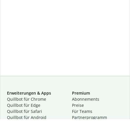
Erweiterungen & Apps
Premium
Quillbot für Chrome
Abon­ne­ments
Quillbot für Edge
Preise
Quillbot für Safari
Für Teams
Quillbot für Android
Partnerprogramm
Quillbot für iOS
Demo anfragen
Quillbot für Windows