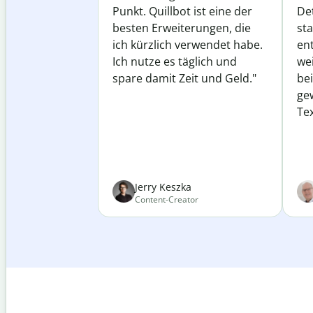
Punkt. Quillbot ist eine der
Det
besten Erweiterungen, die
st
ich kürzlich verwendet habe.
ent
Ich nutze es täglich und
wei
spare damit Zeit und Geld."
be
ge
Tex
Jerry Keszka
Content-Creator