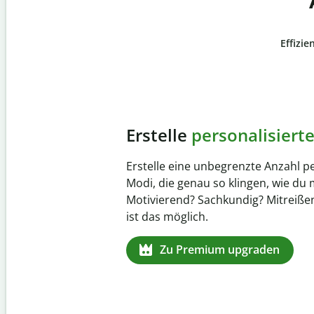
Effizie
Slide 4 of 6
Verhindere
versehentli
Stelle mit der Plagiatsprüfung siche
zu 100 % original ist. Analysiere dei
Sekundenschnelle und finde fehlen
Quellenangaben in über 100 Sprac
Zu Premium upgraden