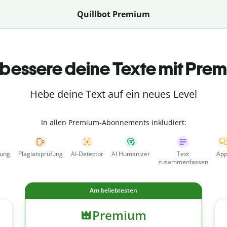
Quillbot Premium
bessere deine Texte mit Pre
Hebe deine Text auf ein neues Level
In allen Premium-Abonnements inkludiert:
fung
Plagiatsprüfung
AI-Detector
AI Humanizer
Text
App
zusammenfassen
Am beliebtesten
Premium