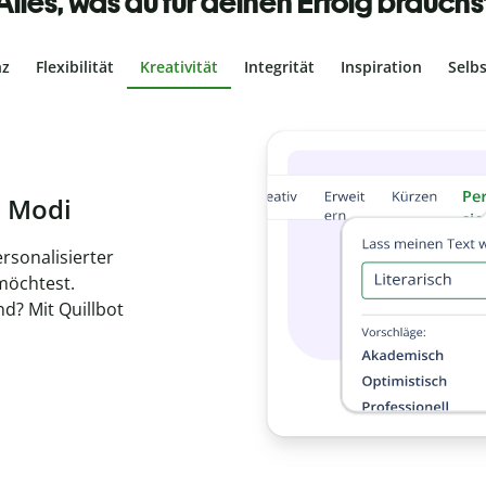
Alles, was du für deinen Erfolg brauchs
nz
Flexibilität
Kreativität
Integrität
Inspiration
Selb
ches Plagiat
r, dass dein Text
ne Arbeit in
de
hen.