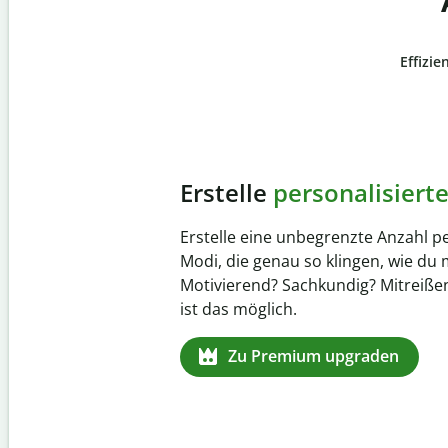
Effizie
Slide 4 of 6
Verhindere
versehentli
Stelle mit der Plagiatsprüfung siche
zu 100 % original ist. Analysiere dei
Sekundenschnelle und finde fehlen
Quellenangaben in über 100 Sprac
Zu Premium upgraden