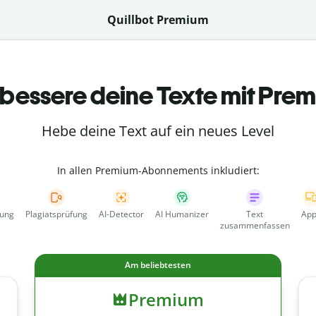
Quillbot Premium
bessere deine Texte mit Pre
Hebe deine Text auf ein neues Level
In allen Premium-Abonnements inkludiert:
fung
Plagiatsprüfung
AI-Detector
AI Humanizer
Text
App
zusammenfassen
Am beliebtesten
Premium