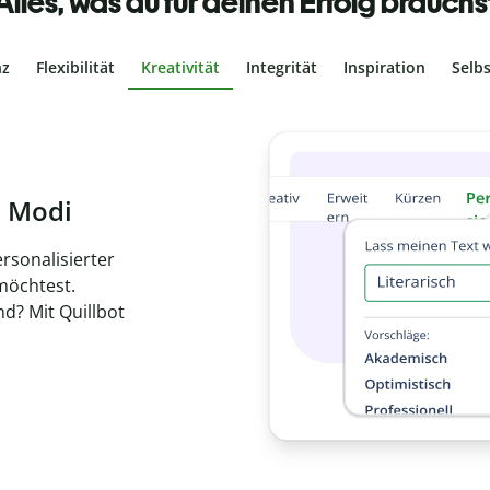
Alles, was du für deinen Erfolg brauchs
nz
Flexibilität
Kreativität
Integrität
Inspiration
Selb
ches Plagiat
r, dass dein Text
ne Arbeit in
de
hen.