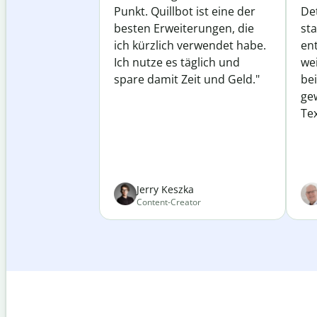
Punkt. Quillbot ist eine der
Det
besten Erweiterungen, die
st
ich kürzlich verwendet habe.
ent
Ich nutze es täglich und
wei
spare damit Zeit und Geld."
be
ge
Tex
Jerry Keszka
Content-Creator