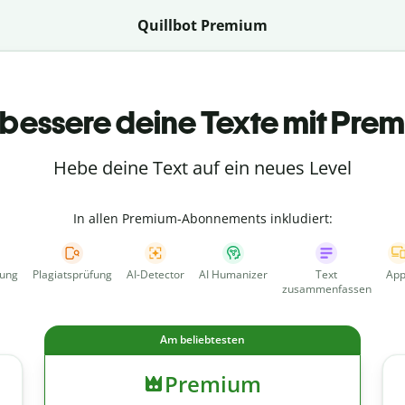
Quillbot Premium
bessere deine Texte mit Pre
Hebe deine Text auf ein neues Level
In allen Premium-Abonnements inkludiert:
fung
Plagiatsprüfung
AI-Detector
AI Humanizer
Text
App
zusammenfassen
Am beliebtesten
Premium