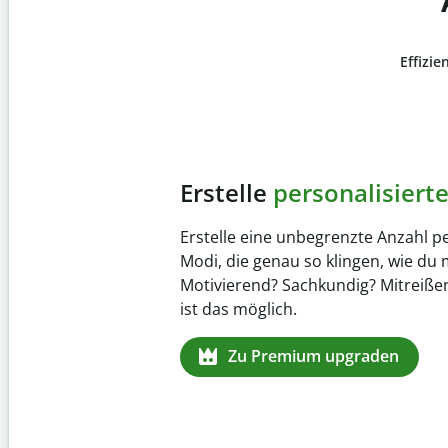
Effizie
Slide 4 of 6
Verhindere
versehentli
Stelle mit der Plagiatsprüfung siche
zu 100 % original ist. Analysiere dei
Sekundenschnelle und finde fehlen
Quellenangaben in über 100 Sprach
Zu Premium upgraden