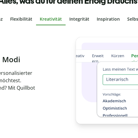
Alles, was du für deinen Erfolg brauchs
nz
Flexibilität
Kreativität
Integrität
Inspiration
Selb
ches Plagiat
r, dass dein Text
ne Arbeit in
de
en.