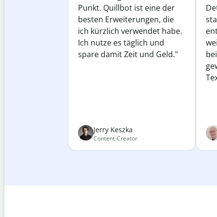
Punkt. Quillbot ist eine der
Det
besten Erweiterungen, die
st
ich kürzlich verwendet habe.
ent
Ich nutze es täglich und
wei
spare damit Zeit und Geld."
be
ge
Tex
Jerry Keszka
Content-Creator