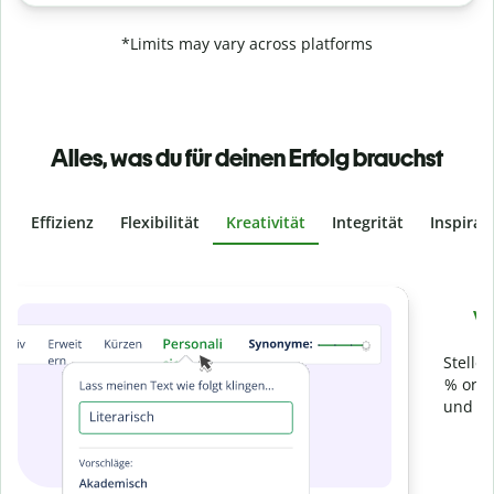
*Limits may vary across platforms
Alles, was du für deinen Erfolg brauchst
Effizienz
Flexibilität
Kreativität
Integrität
Inspirat
Slide 4 of 6
Verhindere
versehentliches Plagiat
Stelle mit der Plagiatsprüfung sicher, dass dein Text zu 100
% original ist. Analysiere deine Arbeit in Sekundenschnelle
und finde fehlende Quellenangaben in über 100 Sprachen.
Zu Premium upgraden