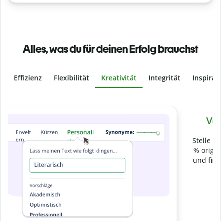
Alles, was du für deinen Erfolg brauchst
Effizienz
Flexibilität
Kreativität
Integrität
Inspirat
Slide 4 of 6
Verhindere
versehentliches Plagiat
Stelle mit der Plagiatsprüfung sicher, dass dein Text zu 100
% original ist. Analysiere deine Arbeit in Sekundenschnelle
und finde fehlende Quellenangaben in über 100 Sprachen.
Zu Premium upgraden