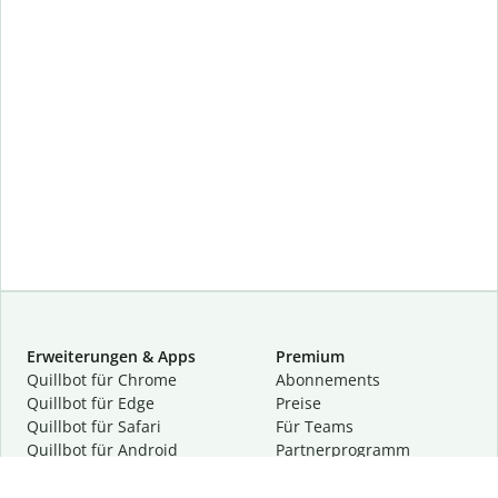
Erweiterungen & Apps
Premium
Quillbot für Chrome
Abon­ne­ments
Quillbot für Edge
Preise
Quillbot für Safari
Für Teams
Quillbot für Android
Partnerprogramm
Quillbot für iOS
Demo anfragen
Quillbot für Windows